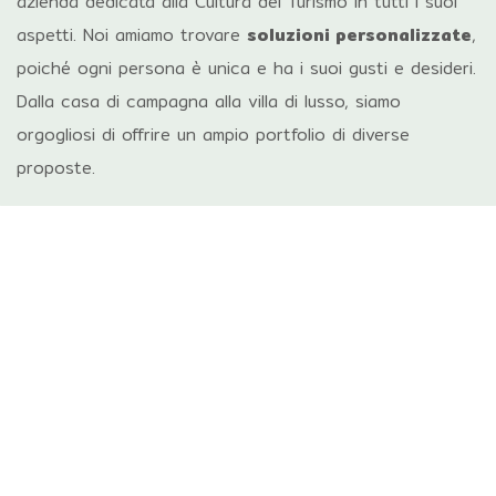
azienda dedicata alla Cultura del Turismo in tutti i suoi
aspetti.
Noi amiamo trovare
soluzioni personalizzate
,
poiché ogni persona è unica e ha i suoi gusti e desideri.
Dalla casa di campagna alla villa di lusso, siamo
orgogliosi di offrire un ampio portfolio di diverse
proposte.
“Trova il
benessere mentale
in un
luogo naturalmente